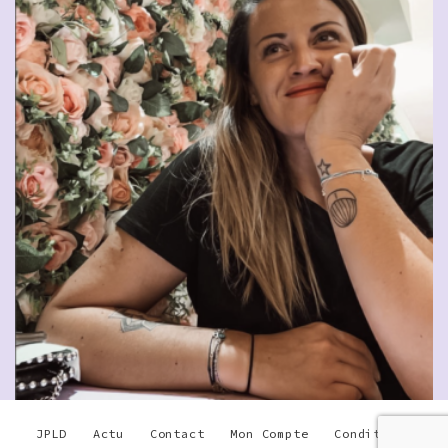
JPLD
Actu
Contact
Mon Compte
Conditions