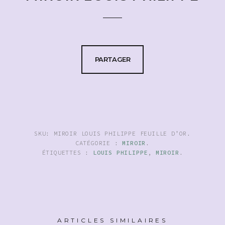
PARTAGER
SKU:
MIROIR LOUIS PHILIPPE FEUILLE D'OR
.
CATÉGORIE :
MIROIR
.
ÉTIQUETTES :
LOUIS PHILIPPE
,
MIROIR
.
ARTICLES SIMILAIRES