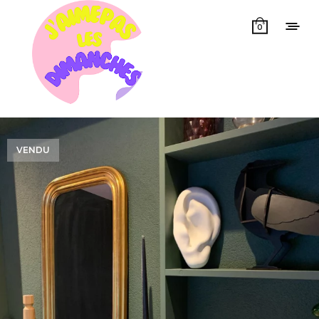
0
VENDU