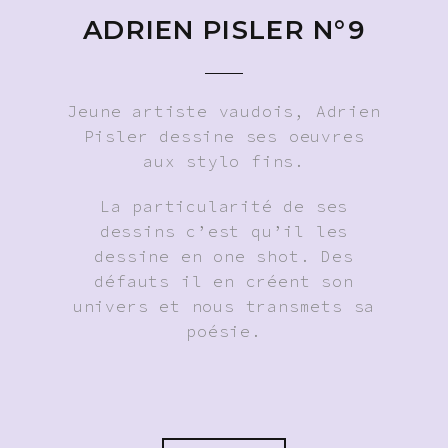
ADRIEN PISLER N°9
Jeune artiste vaudois, Adrien
Pisler dessine ses oeuvres
aux stylo fins.
La particularité de ses
dessins c’est qu’il les
dessine en one shot. Des
défauts il en créent son
univers et nous transmets sa
poésie.